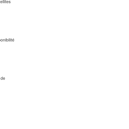
ellites
onibilité
 de